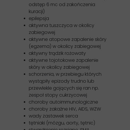
odstęp 6 mc od zakończenia
kuracji)
epilepsja
aktywna tuszczyca w okolicy
zabiegowej
aktywne atopowe zapalenie skóry
(egzema) w okolicy zabiegowej
aktywny trądzik rożowaty
aktywne tojotokowe zapalenie
skóry w okolicy zabiegowej
schorzenia, w przebiegu których
wystąpiły epizody trudno lub
przewlekle gojących się ran np.
zespoł stopy cukrzycowej
choroby autoimmunologiczne
choroby zakaźne HIV, AIDS, WZW
wady zastawek serca
tętniaki (mózgu, aorty, tętnic)
stwardnienie rozsiane, SMA,