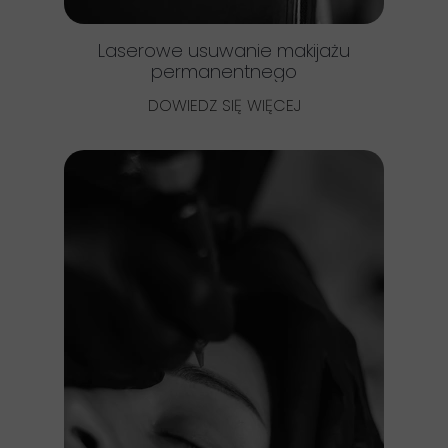
Laserowe usuwanie makijażu
permanentnego
DOWIEDZ SIĘ WIĘCEJ