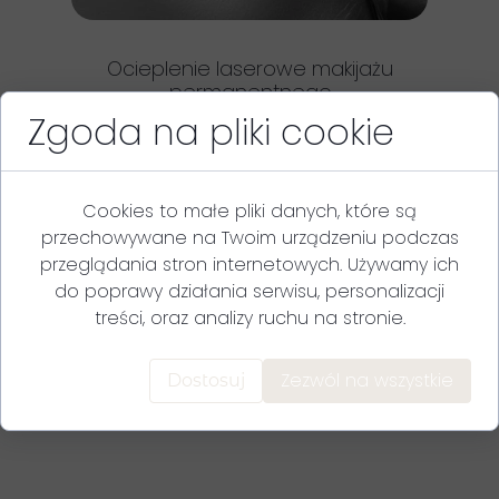
Ocieplenie laserowe makijażu
permanentnego
Zgoda na pliki cookie
DOWIEDZ SIĘ WIĘCEJ
Cookies to małe pliki danych, które są
przechowywane na Twoim urządzeniu podczas
przeglądania stron internetowych. Używamy ich
do poprawy działania serwisu, personalizacji
treści, oraz analizy ruchu na stronie.
Zezwól na wszystkie
Dostosuj