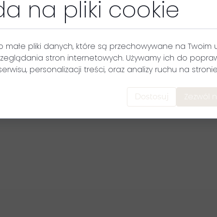
a na pliki cookie
ni, po tym czasie termin wizyty zostaje anulowany.
 przepada w wypadku
rezygnacji z terminu, wystąpienia 
o małe pliki danych, które są przechowywane na Twoim 
rzyczyn osobistych, należy poinformować mnie minimum 3 
zeglądania stron internetowych. Używamy ich do popraw
traty zadatku.
serwisu, personalizacji treści, oraz analizy ruchu na stronie
i i w przypadku
nieporozumienia na tle estetycznym, lin
Zezwól n
Dostosuj