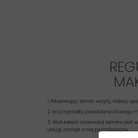
REG
MA
1. Rezerwując termin wizyty, należy u
2. W przypadku posiadania starego
3. Warunkiem rezerwacji terminu jest
usługi zostaje o nią pomniejszony.