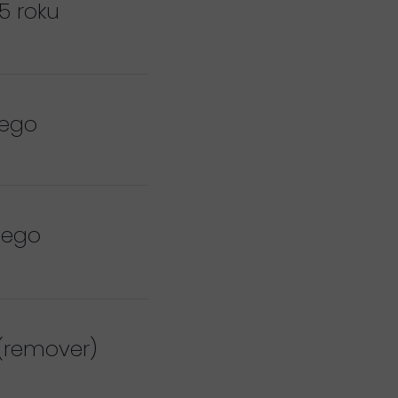
5 roku
nego
nego
(remover)