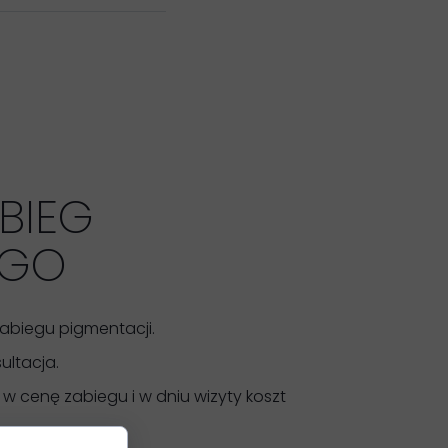
BIEG
EGO
zabiegu pigmentacji.
ultacja.
 w cenę zabiegu i w dniu wizyty koszt