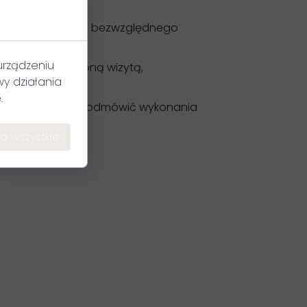
choroby lub innego bezwzględnego
urządzeniu
dni przed ustaloną wizytą,
y działania
.
ergistka ma prawo odmówić wykonania
a wszystkie