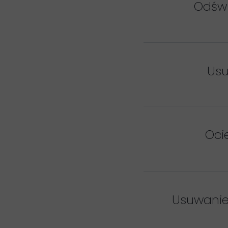
Odświ
Usu
Oci
Usuwanie