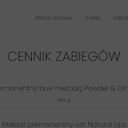
STRONA GŁÓWNA
O MNIE
ZABIEG
MAKIJ
CENNIK ZABIEGÓW
ermanentny brwi metodą Powder & O
1100 zł
Makijaż permanentny ust Natural Lips