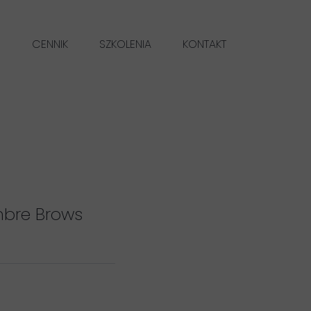
I
CENNIK
SZKOLENIA
KONTAKT
AŻ PERMANENTNY BRWI METODĄ POWDER & OMBRE BROWS
MAKIJAŻ PERMANENTNY UST NATURAL LIPS
USUWANIE CHEMICZNE MAKIJAŻU PERMANENTEGO
LASEROWE USUWANIE MAKIJAŻU PERMANENTEGO
OCIEPLENIE LASEROWE MAKIJAŻU PERMANENTNEGO
mbre Brows