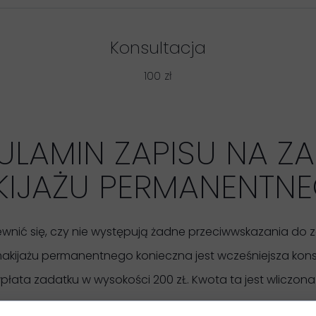
Konsultacja
100 zł
ULAMIN ZAPISU NA ZA
KIJAŻU PERMANENTN
pewnić się, czy nie występują żadne przeciwwskazania do 
 makijażu permanentnego
konieczna jest wcześniejsza kons
 wpłata zadatku
w wysokości 200 zŁ. Kwota ta jest wliczona