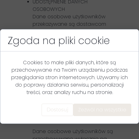
UDOSTĘPNIENIE DANYCH
OSOBOWYCH
Dane osobowe użytkowników
przekazywane są dostawcom
usług, z których korzysta
Zgoda na pliki cookie
Administrator przy prowadzeniu
strony internetowej. Dostawcy
usług, którym przekazywane są
dane osobowe, w zależności od
Cookies to małe pliki danych, które są
uzgodnień umownych i
przechowywane na Twoim urządzeniu podczas
okoliczności, albo podlegają
przeglądania stron internetowych. Używamy ich
poleceniom Administratora co do
do poprawy działania serwisu, personalizacji
celów i sposobów przetwarzania
treści, oraz analizy ruchu na stronie.
tych danych (podmioty
przetwarzające) albo samodzielnie
Zezwól na wszystkie
Dostosuj
określają cele i sposoby ich
przetwarzania (administratorzy).
Dane osobowe użytkowników są
przechowywane wyłącznie na