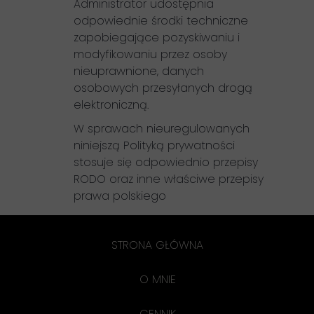
Administrator udostępnia
odpowiednie środki techniczne
zapobiegające pozyskiwaniu i
modyfikowaniu przez osoby
nieuprawnione, danych
osobowych przesyłanych drogą
elektroniczną.
W sprawach nieuregulowanych
niniejszą Polityką prywatności
stosuje się odpowiednio przepisy
RODO oraz inne właściwe przepisy
prawa polskiego
STRONA GŁÓWNA
O MNIE
CENNIK