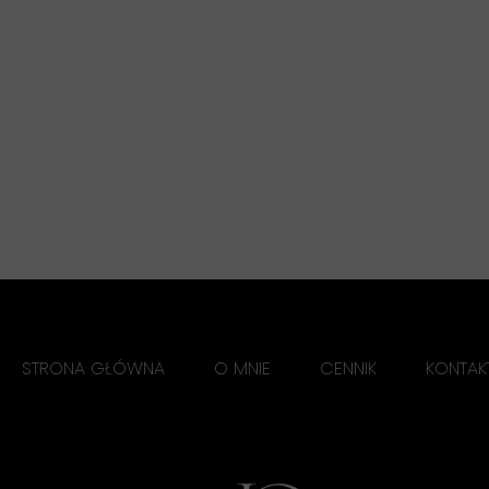
STRONA GŁÓWNA
O MNIE
CENNIK
KONTAK