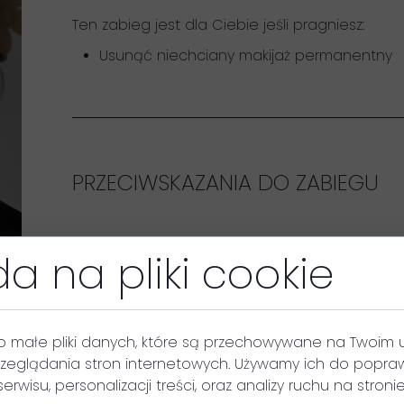
Ten zabieg jest dla Ciebie jeśli pragniesz:
Usunąć niechciany makijaż permanentny
PRZECIWSKAZANIA DO ZABIEGU
a na pliki cookie
MOŻLIWE REAKCJE NA LASER
o małe pliki danych, które są przechowywane na Twoim 
zeglądania stron internetowych. Używamy ich do popraw
serwisu, personalizacji treści, oraz analizy ruchu na stronie