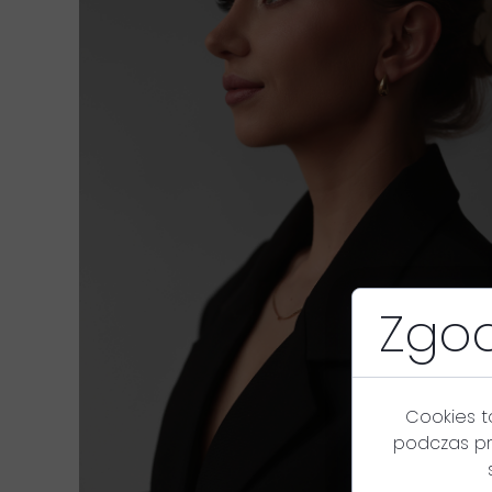
Zgod
Cookies t
podczas pr