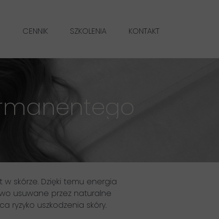
I
CENNIK
SZKOLENIA
KONTAKT
AŻ PERMANENTNY BRWI METODĄ POWDER & OMBRE BROWS
MAKIJAŻ PERMANENTNY UST NATURAL LIPS
USUWANIE CHEMICZNE MAKIJAŻU PERMANENTEGO
ermanentego
LASEROWE USUWANIE MAKIJAŻU PERMANENTEGO
OCIEPLENIE LASEROWE MAKIJAŻU PERMANENTNEGO
 w skórze. Dzięki temu energia
iowo usuwane przez naturalne
ca ryzyko uszkodzenia skóry.