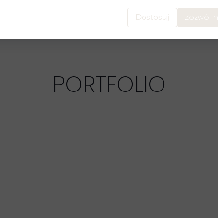
Zezwól n
Dostosuj
PORTFOLIO