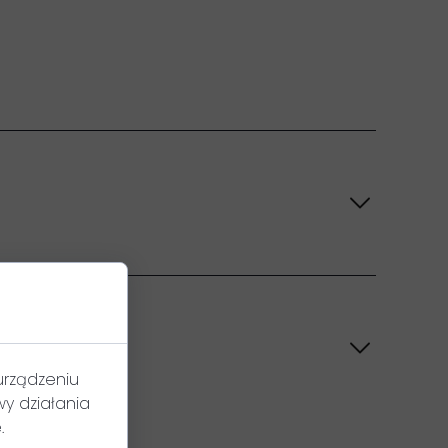
urządzeniu
y działania
.