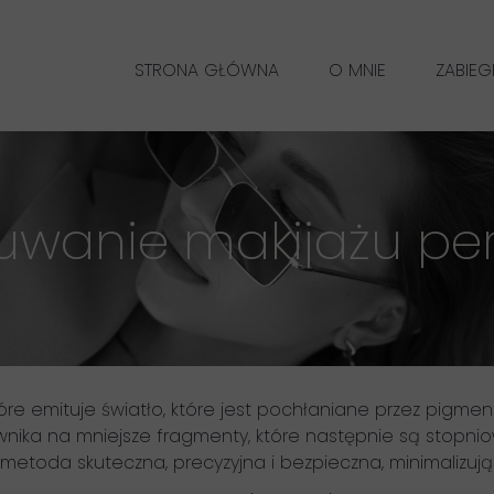
STRONA GŁÓWNA
O MNIE
ZABIEG
MAKIJ
suwanie makijażu p
óre emituje światło, które jest pochłaniane przez pigment
arwnika na mniejsze fragmenty, które następnie są stopn
metoda skuteczna, precyzyjna i bezpieczna, minimalizują